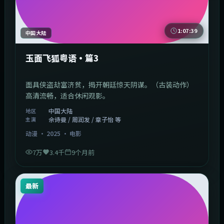
1:07:39
中国大陆
玉面飞狐粤语·篇3
面具侠盗劫富济贫，揭开朝廷惊天阴谋。（古装动作）
高清流畅，适合休闲观影。
中国大陆
地区
佘诗曼 / 周润发 / 章子怡 等
主演
动漫
·
2025
·
电影
7万
3.4千
9个月前
最新