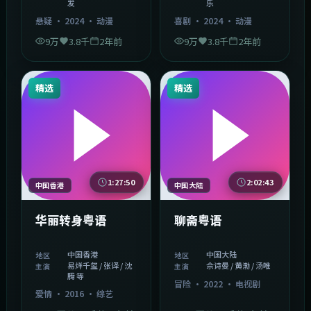
发
乐
悬疑
·
2024
·
动漫
喜剧
·
2024
·
动漫
9万
3.8千
2年前
9万
3.8千
2年前
精选
精选
1:27:50
2:02:43
中国香港
中国大陆
华丽转身粤语
聊斋粤语
中国香港
中国大陆
地区
地区
易烊千玺 / 张译 / 沈
佘诗曼 / 黄渤 / 汤唯
主演
主演
腾 等
冒险
·
2022
·
电视剧
爱情
·
2016
·
综艺