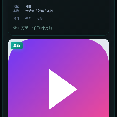
韩国
地区
佘诗曼 / 张译 / 黄渤
主演
动作
·
2025
·
电影
8.6万
3.7千
8个月前
最新