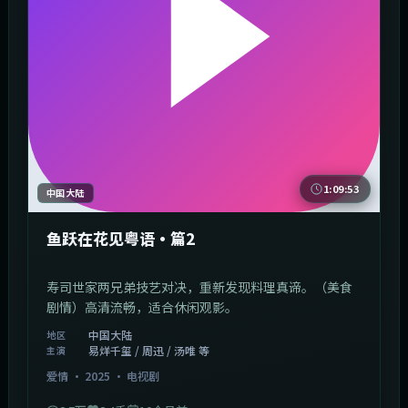
1:09:53
中国大陆
鱼跃在花见粤语·篇2
寿司世家两兄弟技艺对决，重新发现料理真谛。（美食
剧情）高清流畅，适合休闲观影。
中国大陆
地区
易烊千玺 / 周迅 / 汤唯 等
主演
爱情
·
2025
·
电视剧