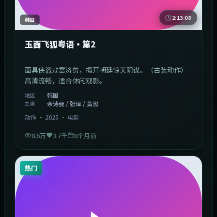
2:13:08
韩国
玉面飞狐粤语·篇2
面具侠盗劫富济贫，揭开朝廷惊天阴谋。（古装动作）
高清流畅，适合休闲观影。
韩国
地区
佘诗曼 / 张译 / 黄渤
主演
动作
·
2025
·
电影
8.6万
3.7千
8个月前
热门