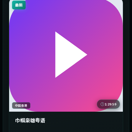
最新
1:29:59
中国香港
巾帼枭雄粤语