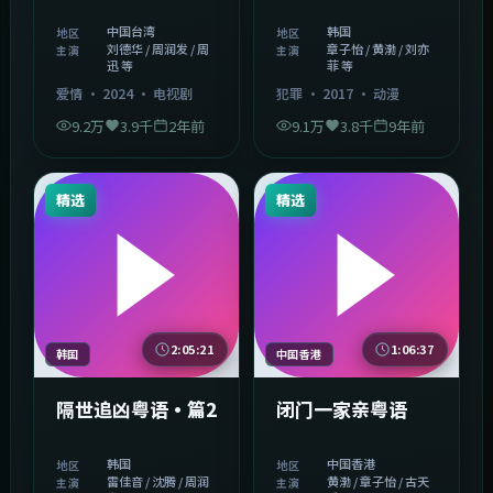
中国台湾
韩国
地区
地区
刘德华 / 周润发 / 周
章子怡 / 黄渤 / 刘亦
主演
主演
迅 等
菲 等
爱情
·
2024
·
电视剧
犯罪
·
2017
·
动漫
9.2万
3.9千
2年前
9.1万
3.8千
9年前
精选
精选
2:05:21
1:06:37
韩国
中国香港
隔世追凶粤语·篇2
闭门一家亲粤语
韩国
中国香港
地区
地区
雷佳音 / 沈腾 / 周润
黄渤 / 章子怡 / 古天
主演
主演