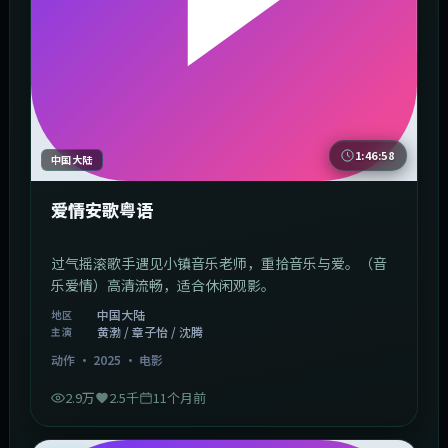
1:46:58
中国大陆
爱情安歌粤语
过气摇滚歌手遇见小镇音乐老师，重拾音乐与爱。（音
乐爱情）高清流畅，适合休闲观影。
中国大陆
地区
黄渤 / 章子怡 / 沈腾
主演
动作
·
2025
·
电影
2.9万
2.5千
11个月前