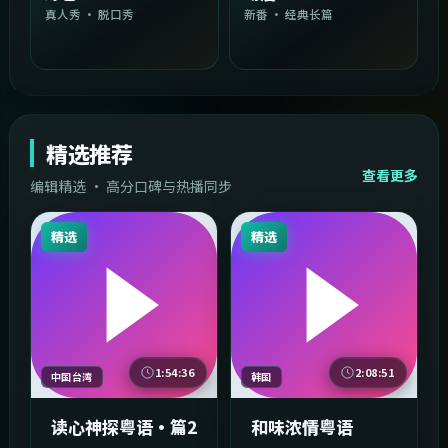
真人秀 · 脱口秀
新番 · 经典长篇
精选推荐
查看更多
编辑精选 · 高分口碑与热播同步
精选
精选
1:54:36
2:08:51
中国台湾
韩国
读心神探粤语·篇2
和味浓情粤语