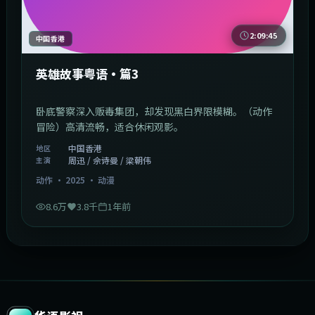
2:09:45
中国香港
英雄故事粤语·篇3
卧底警察深入贩毒集团，却发现黑白界限模糊。（动作
冒险）高清流畅，适合休闲观影。
中国香港
地区
周迅 / 佘诗曼 / 梁朝伟
主演
动作
·
2025
·
动漫
8.6万
3.8千
1年前