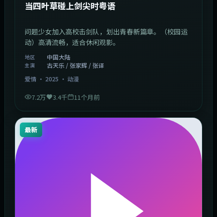
当四叶草碰上剑尖时粤语
问题少女加入高校击剑队，划出青春新篇章。（校园运
动）高清流畅，适合休闲观影。
中国大陆
地区
古天乐 / 张家辉 / 张译
主演
爱情
·
2025
·
动漫
7.2万
3.4千
11个月前
最新