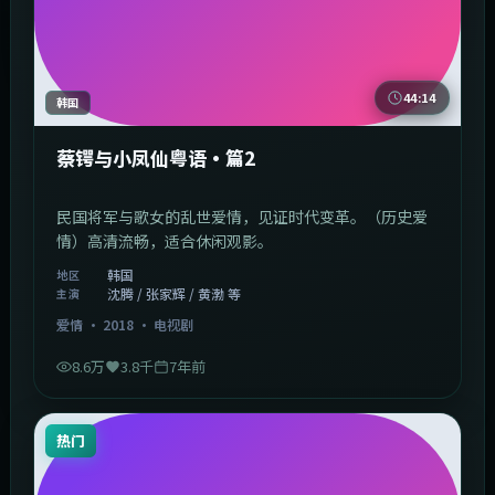
44:14
韩国
蔡锷与小凤仙粤语·篇2
民国将军与歌女的乱世爱情，见证时代变革。（历史爱
情）高清流畅，适合休闲观影。
韩国
地区
沈腾 / 张家辉 / 黄渤 等
主演
爱情
·
2018
·
电视剧
8.6万
3.8千
7年前
热门