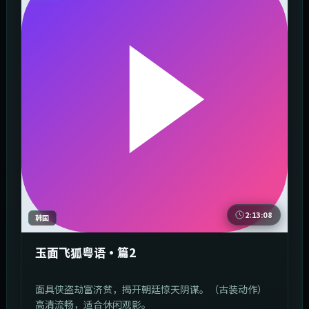
2:13:08
韩国
玉面飞狐粤语·篇2
面具侠盗劫富济贫，揭开朝廷惊天阴谋。（古装动作）
高清流畅，适合休闲观影。