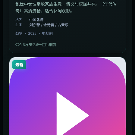
乱世中女性掌舵家族生意，情义与权谋并存。（年代传
奇）高清流畅，适合休闲观影。
中国香港
地区
刘亦菲 / 佘诗曼 / 古天乐
主演
战争
·
2025
·
电视剧
3.6万
2.6千
1年前
最新