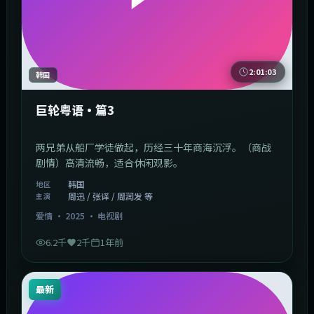
2:01:03
韩国
巨轮粤语·篇3
两兄弟从船厂学徒做起，历经三十年商海沉浮。（商战
剧情）高清流畅，适合休闲观影。
韩国
地区
周迅 / 张译 / 周润发 等
主演
爱情
·
2025
·
电视剧
6.2千
2千
1年前
最新