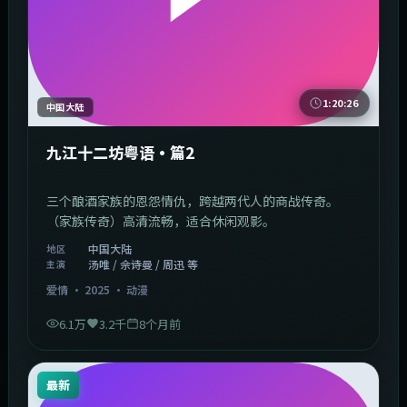
1:20:26
中国大陆
九江十二坊粤语·篇2
三个酿酒家族的恩怨情仇，跨越两代人的商战传奇。
（家族传奇）高清流畅，适合休闲观影。
中国大陆
地区
汤唯 / 佘诗曼 / 周迅 等
主演
爱情
·
2025
·
动漫
6.1万
3.2千
8个月前
最新