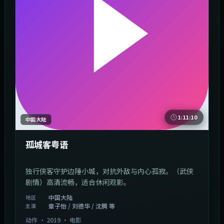
1:11:10
中国大陆
孤城客粤语
独行侠客守护边陲小城，对抗外敌与内心孤寂。（武侠
剧情）高清流畅，适合休闲观影。
中国大陆
地区
章子怡 / 刘德华 / 沈腾 等
主演
动作
·
2019
·
电影