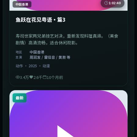
1:02:40
中国香港
鱼跃在花见粤语·篇3
寿司世家两兄弟技艺对决，重新发现料理真谛。（美食
剧情）高清流畅，适合休闲观影。
中国香港
地区
周润发 / 雷佳音 / 黄渤 等
主演
动作
·
2025
·
动漫
3.4万
2.6千
10个月前
最新