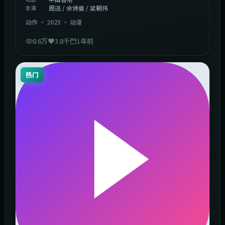
周迅 / 佘诗曼 / 梁朝伟
主演
动作
·
2025
·
动漫
8.6万
3.8千
1年前
热门